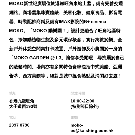
MOKO新世紀廣場位於港鐵旺角東站上蓋，備有完善交通
網絡。商場雲集珠寶鐘錶、美容化妝、健康食品、影音電
器、時裝配飾商鋪及備有IMAX影院的B+ cinema
MOKO。「MOKO 動樂園！」設計更融合了旺角地區特
色，添加動植物生態及多元環保概念，實行寓教於樂。全
新戶外休憩空間集打卡裝置、戶外燈飾及小農圃於一身的
「MOKO GARDEN @ L3」讓你享受閒暇、尋找屬於自己
的放鬆時間。場內亦有多間特色食肆包括中式美餚、亞洲
薈萃、西方美饌等，絕對是城中搵食熱點及消閑好去處！
地址
開放時間
香港九龍旺角
10:00-22:00
太子道西193號
(特別節日除外)
電話
電郵
2397 0790
moko-
cs@kaishing.com.hk