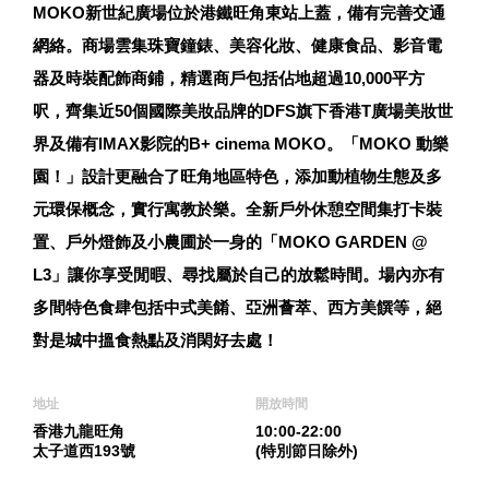
MOKO新世紀廣場位於港鐵旺角東站上蓋，備有完善交通
網絡。商場雲集珠寶鐘錶、美容化妝、健康食品、影音電
器及時裝配飾商鋪，精選商戶包括佔地超過10,000平方
呎，齊集近50個國際美妝品牌的DFS旗下香港T廣場美妝世
界及備有IMAX影院的B+ cinema MOKO。「MOKO 動樂
園！」設計更融合了旺角地區特色，添加動植物生態及多
元環保概念，實行寓教於樂。全新戶外休憩空間集打卡裝
置、戶外燈飾及小農圃於一身的「MOKO GARDEN @
L3」讓你享受閒暇、尋找屬於自己的放鬆時間。場內亦有
多間特色食肆包括中式美餚、亞洲薈萃、西方美饌等，絕
對是城中搵食熱點及消閑好去處！
地址
開放時間
香港九龍旺角
10:00-22:00
太子道西193號
(特別節日除外)